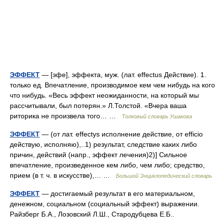
ЭФФЕКТ
— [эфе], эффекта, муж. (лат. effectus Действие). 1.
только ед. Впечатление, производимое кем чем нибудь на кого
что нибудь. «Весь эффект неожиданности, на который мы
рассчитывали, был потерян.» Л.Толстой. «Вчера ваша
риторика не произвела того… …
Толковый словарь Ушакова
ЭФФЕКТ
— (от лат. effectys исполнение действие, от efficio
действую, исполняю),..1) результат, следствие каких либо
причин, действий (напр., эффект лечения)2)] Сильное
впечатление, произведенное кем либо, чем либо; средство,
прием (в т. ч. в искусстве),… …
Большой Энциклопедический словарь
ЭФФЕКТ
— достигаемый результат в его материальном,
денежном, социальном (социальный эффект) выражении.
Райзберг Б.А., Лозовский Л.Ш., Стародубцева Е.Б..