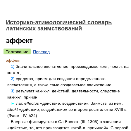
Историко-этимологический словарь
латинских заимствований
эффект
Толкование
Перевод
эффект
1)
Значительное впечатление, производимое кем-, чем-л. на
кого-л.;
2)
средство, прием для создания определенного
впечатления, а также само создаваемое впечатление;
3)
результат каких-л. действий, деятельности, следствие
каких-л. причин.
►
лат.
effectus
«действие, воздействие». Заимств. из
нем.
Effekt
«действие, воздействие» во втором десятилетии XVIII в.
(Фасм., IV, 524).
Впервые фиксируется в Сл.Яновск. (III, 1305) в значении
«действие, то, что производится какой-л. причиной». С первой