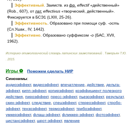
║
Эффективный
. Заимств. из
фр.
effectif
«действенный»
(Rob., 607), от
лат.
effectivus
«творческий, действенный».
Фиксируется в БСЭ1 (LXIII, 25-26).
║
Эффективность
. Образовано при помощи суф. -
ость
(Сл.Ушак., IV, 1442).
║
Эффективно
. Образовано суффиксом -
о
(БАС, XVII,
1962).
Историко-этимологический словарь латинских заимствований
.
Тамерьян Т.Ю.
.
2015
.
Игры ⚽
Поможем сделать НИР
Синонимы
:
аудиоэффект
,
видеоэффект
,
впечатление
,
действие
,
дельта-
эффект
,
кипп-эффект
,
копирэффект
,
коэффициент полезного
действия
,
пироэффект
,
пресс-эффект
,
пьезоэффект
,
результат
,
скин-эффект
,
следствие
,
спецэффект
,
стереоэффект
,
стробо-
эффект
,
тензоэффект
,
термоэффект
,
трибоэффект
,
умкерэффект
,
флаш-эффект
,
фликкер-эффект
,
фотоэффект
,
цистансэффект
,
шрот-эффект
,
явление